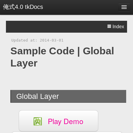
俺式4.0 tkDocs
Menu
Index
SiteMap
Updated at: 2014-03-01
Works
Sample Code | Global
Blog
Layer
Docs
About
Global Layer
Play Demo