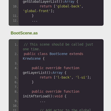
getGlobalLayerList
():
Array
{
return
[
'global-back'
,
'global-front'
];
}
...
BootScene.as
// This scene should be called just 
one time.
public
class
BootScene
extends
KrewScene
{
public
override
function
getLayerList
():
Array
{
return
[
'l-back'
,
'l-ui'
];
}
public
override
function
initAfterLoad
():
void
{
...
// Add actor to the global 