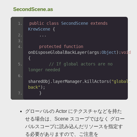
SecondScene.as
public
class
SecondScene
extends
KrewScene
{
...
protected
function
onDisposeGlobalBackLayer
(
args
:
Object
):
void
{
// If global actors are no 
longer needed
sharedObj
.
layerManager
.
killActors
(
"global-
back"
);
}
グローバルの Actor にテクスチャなどを持た
せる場合は、Scene スコープではなく グロー
バルスコープに読み込んだリソースを指定す
る必要がありますので、ご注意を