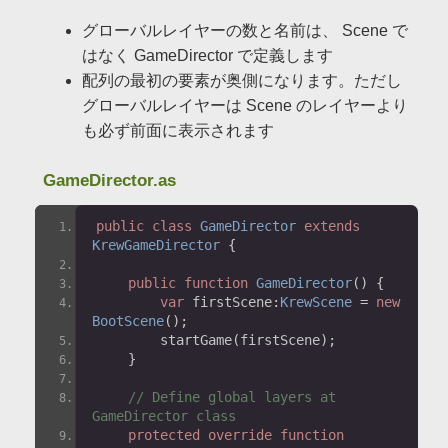
グローバルレイヤーの数と名前は、 Scene で
はなく GameDirector で定義します
配列の最初の要素が奥側になります。ただし
グローバルレイヤーは Scene のレイヤーより
も必ず前面に表示されます
GameDirector.as
public
class
GameDirector
extends
KrewGameDirector
{
public
function
GameDirector
()
{
var
 firstScene
:
KrewScene
=
new
BootScene
();
        startGame
(
firstScene
);
}
// Define global layers at 
GameDirector class
protected
override
function