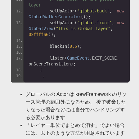
layer
        setUpActor
(
'global-back'
,
new
GlobalWalkerGenerator
());
        setUpActor
(
'global-front'
,
new
GlobalView
(
"This is Global Layer"
,
0xffff66
));
        blackIn
(
0.5
);
        listen
(
GameEvent
.
EXIT_SCENE
,
onSceneTransition
);
}
...
グローバルの Actor は krewFramework のリソ
ース管理の範囲外になるため、 後で破棄した
くなった場合などには自分でハンドリングす
る必要があります
「レイヤー単位でまとめて消す」でよい場合
には、以下のような方法が用意されています