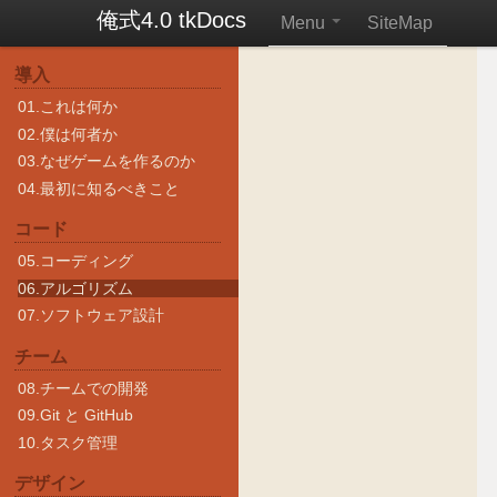
俺式4.0 tkDocs
Menu
SiteMap
導入
01.これは何か
02.僕は何者か
03.なぜゲームを作るのか
04.最初に知るべきこと
コード
05.コーディング
06.アルゴリズム
07.ソフトウェア設計
チーム
08.チームでの開発
09.Git と GitHub
10.タスク管理
デザイン