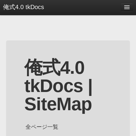
俺式4.0 tkDocs
Menu
SiteMap
Works
Blog
俺式4.0
Docs
tkDocs |
About
SiteMap
全ページ一覧